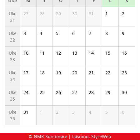
Uke
M
T
O
T
F
L
S
Uke
27
28
29
30
31
1
2
31
Uke
3
4
5
6
7
8
9
32
Uke
10
11
12
13
14
15
16
33
Uke
17
18
19
20
21
22
23
34
Uke
24
25
26
27
28
29
30
35
Uke
31
1
2
3
4
5
6
36
© NMK Sunnmøre | Løsning:
StyreWeb