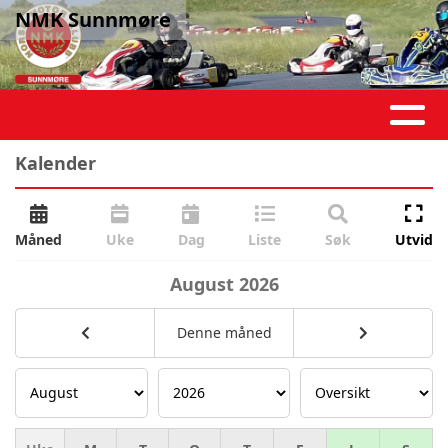
NMK Sunnmøre
Kalender
Måned
Uke
Dag
Liste
Søk
Utvid
August
2026
Denne måned